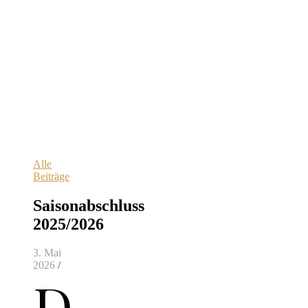
Alle
Beiträge
Saisonabschluss
2025/2026
3. Mai
2026
/
D