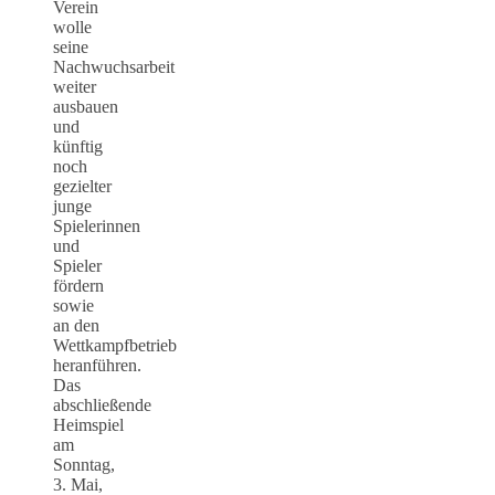
Verein
wolle
seine
Nachwuchsarbeit
weiter
ausbauen
und
künftig
noch
gezielter
junge
Spielerinnen
und
Spieler
fördern
sowie
an den
Wettkampfbetrieb
heranführen.
Das
abschließende
Heimspiel
am
Sonntag,
3. Mai,