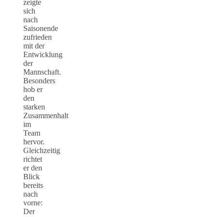
zeigte
sich
nach
Saisonende
zufrieden
mit der
Entwicklung
der
Mannschaft.
Besonders
hob er
den
starken
Zusammenhalt
im
Team
hervor.
Gleichzeitig
richtet
er den
Blick
bereits
nach
vorne:
Der