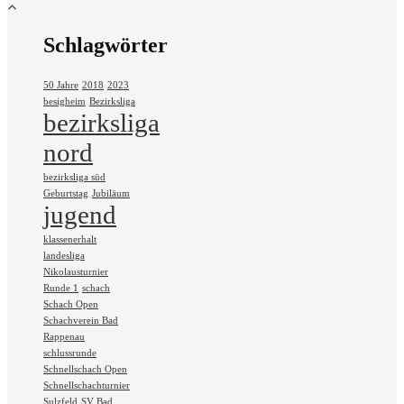
Schlagwörter
50 Jahre
2018
2023
besigheim
Bezirksliga
bezirksliga
nord
bezirksliga süd
Geburtstag
Jubiläum
jugend
klassenerhalt
landesliga
Nikolausturnier
Runde 1
schach
Schach Open
Schachverein Bad
Rappenau
schlussrunde
Schnellschach Open
Schnellschachturnier
Sulzfeld
SV Bad