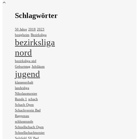
Schlagwörter
50 Jahre
2018
2023
besigheim
Bezirksliga
bezirksliga
nord
bezirksliga süd
Geburtstag
Jubiläum
jugend
klassenerhalt
landesliga
Nikolausturnier
Runde 1
schach
Schach Open
Schachverein Bad
Rappenau
schlussrunde
Schnellschach Open
Schnellschachturnier
Sulzfeld
SV Bad