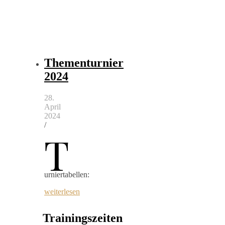
Thementurnier
2024
28.
April
2024
/
T
urniertabellen:
weiterlesen
Trainingszeiten