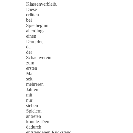
Klassenverbleib.
Diese
erlitten
bei
Spielbeginn
allerdings
einen
Dämpfer,
da
der
Schachverein
zum
ersten
Mal
seit
mehreren
Jahren
mit
nur
sieben
Spielern
antreten
konnte. Den
dadurch
entstandenen Rückstand