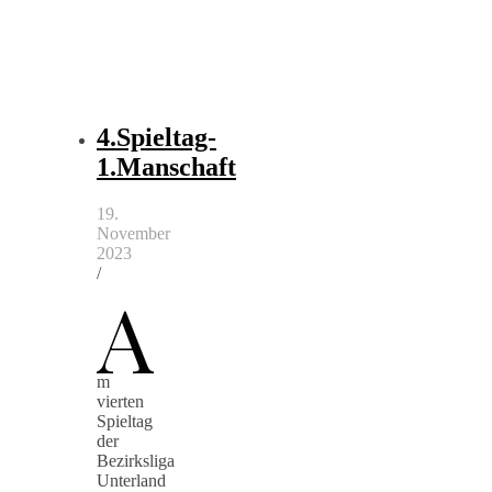
4.Spieltag-
1.Manschaft
19.
November
2023
/
A
m
vierten
Spieltag
der
Bezirksliga
Unterland