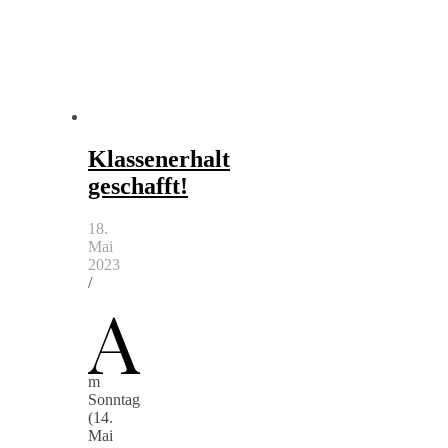
Klassenerhalt
geschafft!
18.
Mai
2023
/
A
m
Sonntag
(14.
Mai